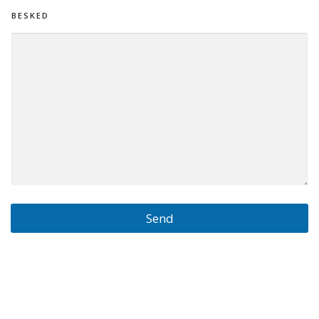
N
BESKED
A
V
N
*
Send