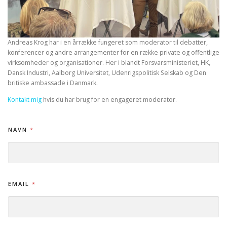
Andreas Krog har i en årrække fungeret som moderator til debatter,
konferencer og andre arrangementer for en række private og offentlige
virksomheder og organisationer. Her i blandt Forsvarsministeriet, HK,
Dansk Industri, Aalborg Universitet, Udenrigspolitisk Selskab og Den
britiske ambassade i Danmark.
Kontakt mig
hvis du har brug for en engageret moderator.
NAVN
*
B
EMAIL
*
E
S
K
E
D