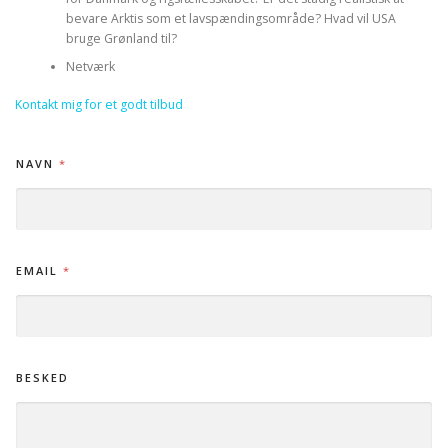
bevare Arktis som et lavspændingsområde? Hvad vil USA
bruge Grønland til?
Netværk
Kontakt mig for et godt tilbud
B
NAVN
*
E
S
K
E
D
B
EMAIL
*
E
S
K
E
D
N
BESKED
A
V
N