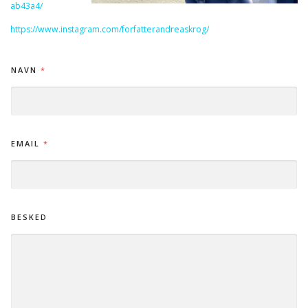
ab43a4/
https://www.instagram.com/forfatterandreaskrog/
NAVN
*
*
EMAIL
*
N
A
V
N
N
A
BESKED
V
N