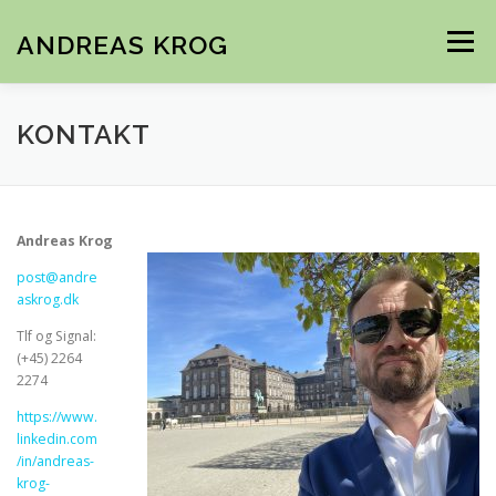
Spring
til
ANDREAS KROG
Menu
indhold
BØGER
FOREDRAG
ORDSTYRER
CV
KONTAKT
KONTAKT
Andreas Krog
post@andre
askrog.dk
Tlf og Signal:
(+45) 2264
2274
https://www.
linkedin.com
/in/andreas-
krog-